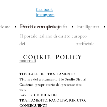
facebook
instagram
Dirittoeuropeo.it
Home
Indice
Bibliografia
Intelligenza
Il portale italiano di diritto europeo
dei
artificiale
COOKIE POLICY
materiali
TITOLARE DEL TRATTAMENTO
Titolare del trattamento è lo
Studio Sirotti
Gaudenzi
, proprietario del presente sito
web.
BASE GIURIDICA DEL
TRATTAMENTO. FACOLTA’, RIFIUTO,
CONSEGUENZE