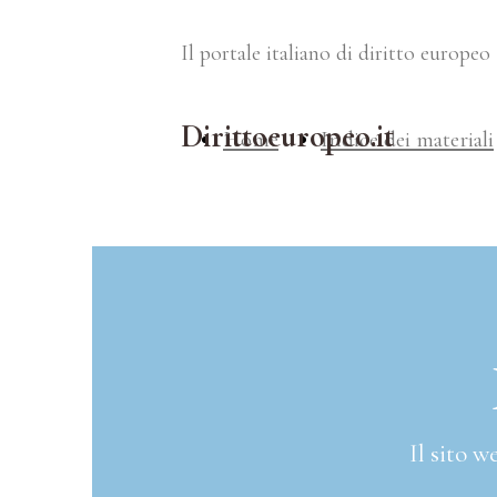
Il portale italiano di diritto europeo
Dirittoeuropeo.it
Home
Indice dei materiali
Il sito 