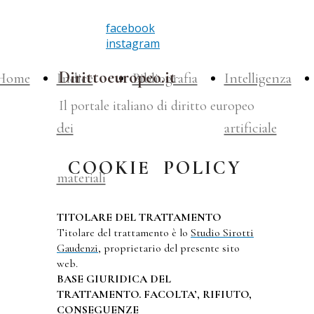
facebook
instagram
Dirittoeuropeo.it
Home
Indice
Bibliografia
Intelligenza
Il portale italiano di diritto europeo
dei
artificiale
COOKIE POLICY
materiali
TITOLARE DEL TRATTAMENTO
Titolare del trattamento è lo
Studio Sirotti
Gaudenzi
, proprietario del presente sito
web.
BASE GIURIDICA DEL
TRATTAMENTO. FACOLTA’, RIFIUTO,
CONSEGUENZE